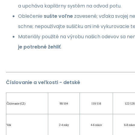
a upcháva kapilárny systém na odvod potu.
Oblečenie
sušte voľne
zavesené; vďaka svojej ne
schne; nepoužívajte sušičku ani iné vykurovacie te
Materiály použité na výrobu našich odevov sa ne
je potrebné žehliť
.
Číslovanie a veľkosti - detské
Číslovanie (CZ)
98/104
110/116
122/128
Vek
2-4 roky
4-6 rokov
6-8 roko