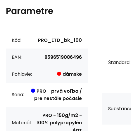
Parametre
Kód:
PRO_ETD_bk_100
EAN:
8596519086496
Štandard:
Pohlavie:
dámske
PRO - prvá voľba /
Séria:
pre nestále počasie
Substanc
PRO - 150g/m2 -
Materiál:
100% polypropylén
Ag+