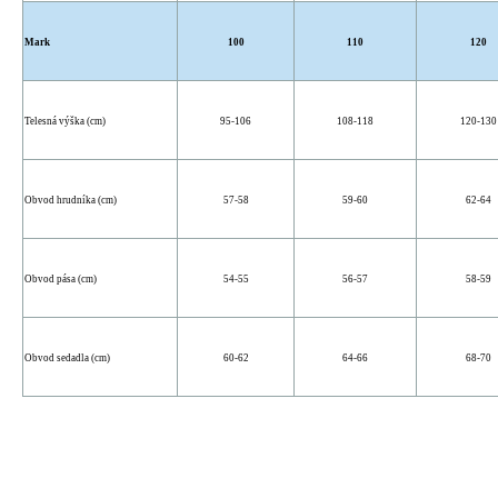
Mark
100
110
120
Telesná výška (cm)
95-106
108-118
120-130
Obvod hrudníka (cm)
57-58
59-60
62-64
Obvod pása (cm)
54-55
56-57
58-59
Obvod sedadla (cm)
60-62
64-66
68-70