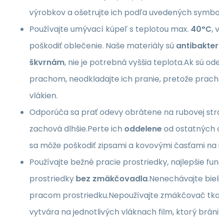
výrobkov a ošetrujte ich podľa uvedených symbo
Používajte umývací kúpeľ s teplotou max.
40°C
,
poškodiť oblečenie. Naše materiály sú
antibakter
škvrnám
, nie je potrebná vyššia teplota.Ak sú o
prachom, neodkladajte ich pranie, pretože prach
vlákien.
Odporúča sa prať odevy obrátene na rubovej stran
zachová dlhšie.Perte ich
oddelene
od ostatných o
sa môže poškodiť zipsami a kovovými časťami na
Používajte bežné pracie prostriedky, najlepšie fu
prostriedky
bez zmäkčovadla
.Nenechávajte bie
pracom prostriedku.Nepoužívajte zmäkčovač tk
vytvára na jednotlivých vláknach film, ktorý bráni 