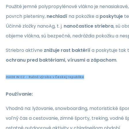
Použité jemné polypropylénové vlákno je nenasiakavé,
povrch pleteniny,
nechladí
na pokožke a
poskytuje
te
Účinné zložky nanoAg, t. j.
nanočastice striebra
, sú o
objeme vlákna, sú bezpečné, nedráždia pokožku a nesp
Striebro aktívne
znižuje rast baktérií
a poskytuje tak t
ochranu pred baktériami, vírusmi a zápachom
.
mADE IN CZ - Ručná výroba v Českej republike
Používanie:
Vhodná na: lyžovanie, snowboarding, motoristické šport
voľný čas a cestovanie, zimné športy, treking, vodné šp
ostatné outdoorové aktivity v chladnejšom období.