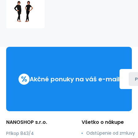
PRO
NANO
tričko
dlhý
rukáv
.detské
%
Akčné ponuky na váš e-mail
P
NANOSHOP s.r.o.
Všetko o nákupe
Odstúpenie od zmluvy
Příkop 843/4