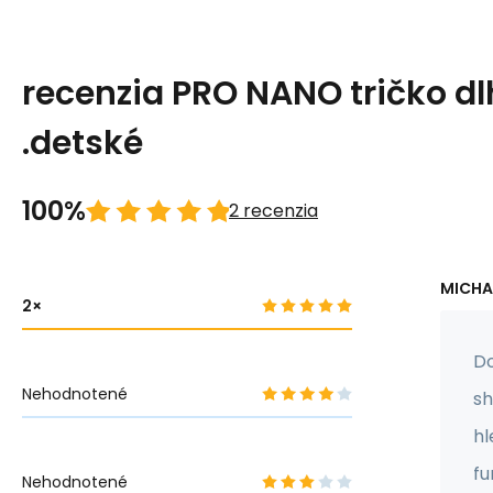
recenzia PRO NANO tričko dl
.detské
100%
2 recenzia
MICHA
2
Do
Nehodnotené
sh
hl
fu
Nehodnotené