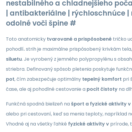
nestabilného a chladnejšieho poča
| antibakteriálne | rýchloschnúce | 
odolné voči špine #
Toto anatomicky
tvarované a prispôsobené
tričko
ud
pohodlí
.
strih je maximálne prispôsobený krivkám tela
siluetu
. Je vyrobený z jemného polypropylénu s obs
striebra. Definovaný spôsob pletenia poskytuje funkčné
pot
, čím zabezpečuje optimálny
tepelný komfort
pri 
čase, ale aj pohodlné cestovanie a
pocit čistoty
na dl
Funkčná spodná bielizeň na
šport a fyzické aktivity v
alebo pri cestovaní, keď sa menia teploty, napríklad 
Vhodné aj na všetky ľahké
fyzické aktivity v
prírode, 