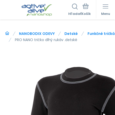
Hľadať
Menu
NANOBODIX ODEVY
Detské
Funkčné tričká
PRO NANO tričko dlhý rukáv .detské