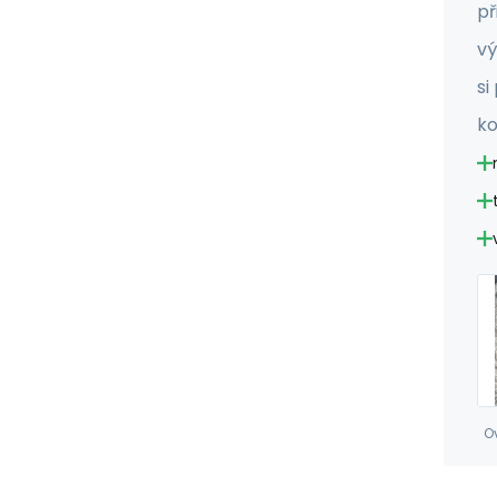
př
vý
si
ko
O