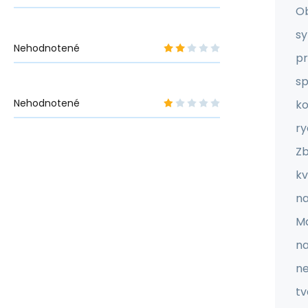
Ob
sy
Nehodnotené
pr
sp
Nehodnotené
ko
ry
Zb
kv
na
Ma
na
ne
tv