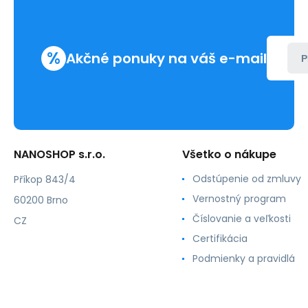
%
Akčné ponuky na váš e-mail
P
NANOSHOP s.r.o.
Všetko o nákupe
Odstúpenie od zmluvy
Příkop 843/4
Vernostný program
60200 Brno
Číslovanie a veľkosti
CZ
Certifikácia
Podmienky a pravidlá