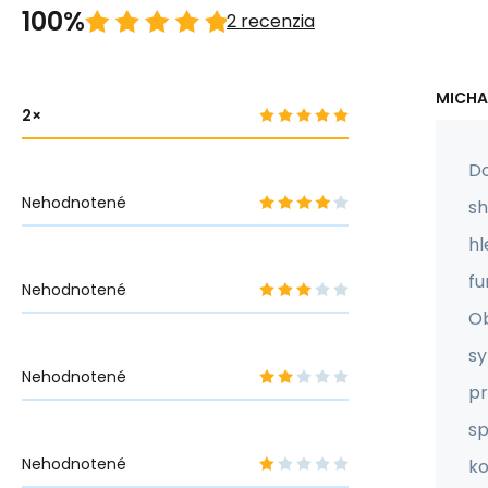
100%
2 recenzia
MICHA
2
Do
Nehodnotené
sh
hl
fu
Nehodnotené
Ob
sy
Nehodnotené
pr
sp
Nehodnotené
ko