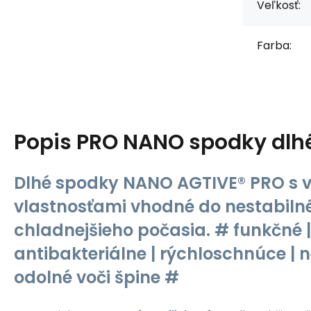
Veľkosť:
Farba:
Popis
PRO NANO spodky dlhé
Dlhé spodky NANO AGTIVE® PRO s
vlastnosťami vhodné do nestabiln
chladnejšieho počasia. # funkčné |
antibakteriálne | rýchloschnúce | n
odolné voči špine #