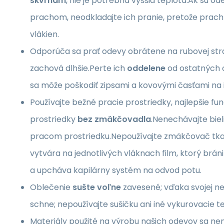
škvrnám
, nie je potrebná vyššia teplota.Ak sú o
prachom, neodkladajte ich pranie, pretože prach
vlákien.
Odporúča sa prať odevy obrátene na rubovej stran
zachová dlhšie.Perte ich
oddelene
od ostatných o
sa môže poškodiť zipsami a kovovými časťami na
Používajte bežné pracie prostriedky, najlepšie fu
prostriedky
bez zmäkčovadla
.Nenechávajte bie
pracom prostriedku.Nepoužívajte zmäkčovač tk
vytvára na jednotlivých vláknach film, ktorý bráni 
a upcháva kapilárny systém na odvod potu.
Oblečenie
sušte voľne
zavesené; vďaka svojej ne
schne; nepoužívajte sušičku ani iné vykurovacie te
Materiály použité na výrobu našich odevov sa ne