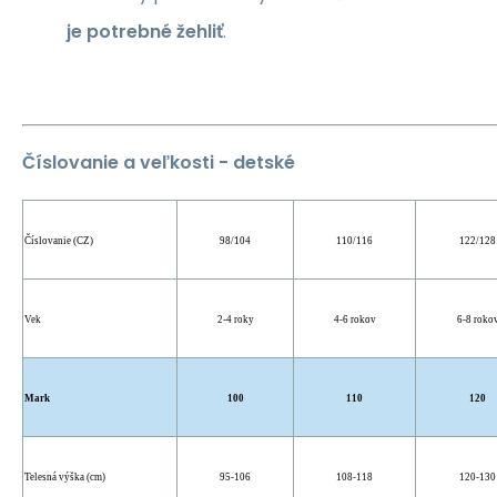
je potrebné žehliť
.
Číslovanie a veľkosti - detské
Číslovanie (CZ)
98/104
110/116
122/128
Vek
2-4 roky
4-6 rokov
6-8 roko
Mark
100
110
120
Telesná výška (cm)
95-106
108-118
120-130