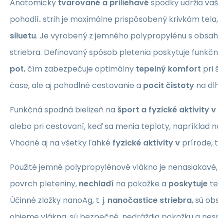
Anatomicky
tvarované a priliehavé
spodky
udržia vaš
pohodlí
.
strih je maximálne prispôsobený krivkám tela
siluetu
. Je vyrobený z jemného polypropylénu s obs
striebra. Definovaný spôsob pletenia poskytuje funkčné
pot
, čím zabezpečuje optimálny
tepelný komfort
pri 
čase, ale aj pohodlné cestovanie a
pocit čistoty
na dl
Funkčná spodná bielizeň na
šport a fyzické aktivity v
alebo pri cestovaní, keď sa menia teploty, napríklad 
Vhodné aj na všetky ľahké
fyzické aktivity v
prírode, 
Použité jemné polypropylénové vlákno je nenasiakavé,
povrch pleteniny,
nechladí
na pokožke a
poskytuje
te
Účinné zložky nanoAg, t. j.
nanočastice striebra
, sú o
objeme vlákna, sú bezpečné, nedráždia pokožku a nesp