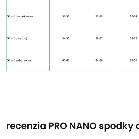
Obvod hrudníka (cm)
57-58
59-60
62-64
Obvod pása (cm)
54-55
56-57
58-59
Obvod sedadla (cm)
60-62
64-66
68-70
recenzia PRO NANO spodky d