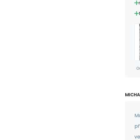
O
MICHA
Ma
př
ve