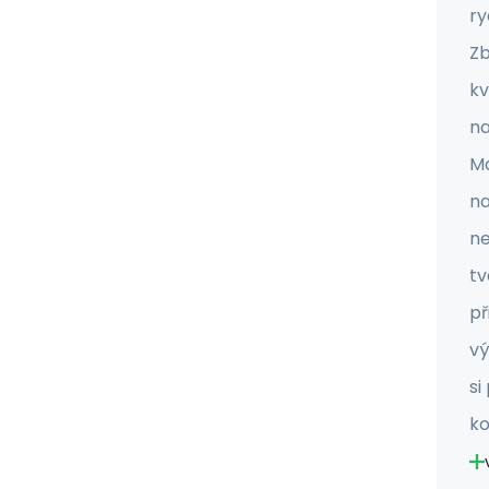
ry
Zb
kv
na
Ma
na
ne
tv
př
vý
si
ko