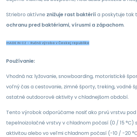
Striebro aktívne
znižuje rast baktérií
a poskytuje tak t
ochranu pred baktériami, vírusmi a zápachom
.
mADE IN CZ - Ručná výroba v Českej republike
Používanie:
Vhodná na: lyžovanie, snowboarding, motoristické šport
voľný čas a cestovanie, zimné športy, treking, vodné šp
ostatné outdoorové aktivity v chladnejšom období.
Tento výrobok odporúčame nosiť ako prvú vrstvu po
tepelnoizolačné vrstvy v chladnom počasí (0 / 15 °C) s
aktivitou alebo vo veľmi chladnom počasí (-10 / -20 °