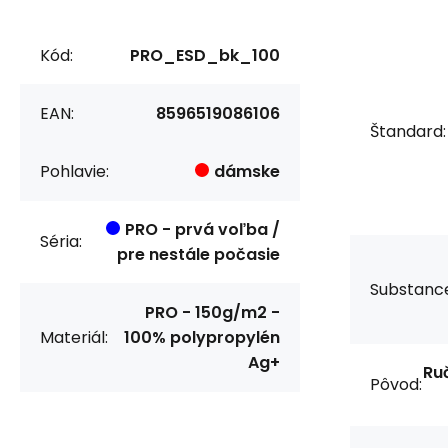
Kód:
PRO_ESD_bk_100
EAN:
8596519086106
Štandard:
Pohlavie:
dámske
PRO - prvá voľba /
Séria:
pre nestále počasie
Substanc
PRO - 150g/m2 -
Materiál:
100% polypropylén
Ag+
Ru
Pôvod: