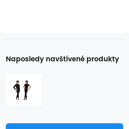
Naposledy navštívené produkty
PRO
NANO
spodky
dlhé
.detské