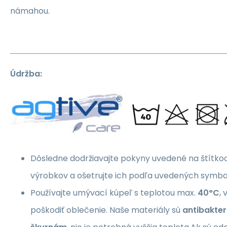
námahou.
Údržba:
Dôsledne dodržiavajte pokyny uvedené na štítkoc
výrobkov a ošetrujte ich podľa uvedených symbo
Používajte umývací kúpeľ s teplotou max.
40°C
,
poškodiť oblečenie. Naše materiály sú
antibakter