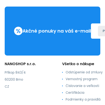
%
Akčné ponuky na váš e-mail
P
NANOSHOP s.r.o.
Všetko o nákupe
Odstúpenie od zmluvy
Příkop 843/4
Vernostný program
60200 Brno
Číslovanie a veľkosti
CZ
Certifikácia
Podmienky a pravidlá