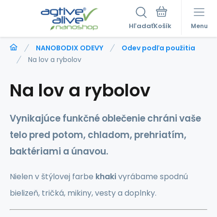
Hľadať
Menu
NANOBODIX ODEVY
Odev podľa použitia
Na lov a rybolov
Na lov a rybolov
Vynikajúce funkčné oblečenie chráni vaše
telo pred potom, chladom, prehriatím,
baktériami a únavou.
Nielen v štýlovej farbe
khaki
vyrábame spodnú
bielizeň, tričká, mikiny, vesty a doplnky.