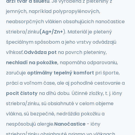
drží tvar a siluetu
. Je vyrobená z pleteniny z
jemných, napríklad polypropylénových,
neabsorpčných vlákien obsahujúcich nanočastice
striebra/zinku
(Ag+/Zn+
). Materiál je pletený
špeciálnym spôsobom a jeho vrstvy odvádzajú
vlhkosť.
Odvádza pot
na povrch pleteniny,
nechladí na pokožke,
napomáha odparovaniu,
zaručuje
optimálny
tepelný komfort
pri športe,
práci a voľnom čase, ale aj pohodlné cestovanie a
pocit čistoty
na dlhú dobu. Účinné zložky, t. j. ióny
striebra/zinku, sú obsiahnuté v celom objeme
vlákna, sú bezpečné, nedráždia pokožku a
nespôsobujú alergie.
Nanočastice
- ióny
striebra/zinku obsiahnuté priamo vo vláknach