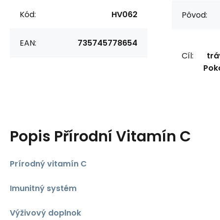
Kód:
HV062
Pôvod:
EAN:
735745778654
Cíl:
trá
Pok
Popis
Přírodní Vitamín C
Prírodný vitamín C
Imunitný systém
Výživový doplnok