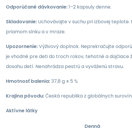
Odporúčané dávkovanie:
1–2 kapsuly denne.
Skladovanie:
Uchovávajte v suchu pri izbovej teplote.
priamom slnku a v mraze.
Upozornenie:
Výživový doplnok. Neprekračujte odporú
je vhodné pre deti do troch rokov, tehotné a dojčiace
dosahu detí. Nenahrádza pestrú a vyváženú stravu.
Hmotnosť balenia:
37,8 g ± 5 %
Krajina pôvodu:
Česká republika z globálnych surovín
Aktívne látky
Denná