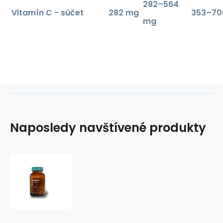
282–564
Vitamín C - súčet
282 mg
353–70
mg
Naposledy navštívené produkty
Přírodní
Vitamín
C