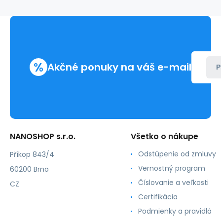
%
Akčné ponuky na váš e-mail
P
NANOSHOP s.r.o.
Všetko o nákupe
Odstúpenie od zmluvy
Příkop 843/4
Vernostný program
60200 Brno
Číslovanie a veľkosti
CZ
Certifikácia
Podmienky a pravidlá