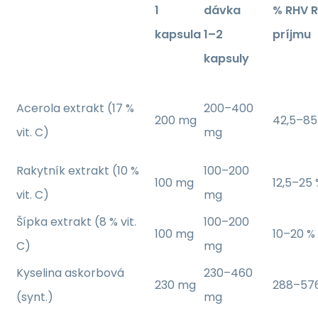
1
dávka
% RHV 
kapsula
1–2
príjmu
kapsuly
Acerola extrakt (17 %
200–400
200 mg
42,5–8
vit. C)
mg
Rakytník extrakt (10 %
100–200
100 mg
12,5–25
vit. C)
mg
Šípka extrakt (8 % vit.
100–200
100 mg
10–20 
C)
mg
Kyselina askorbová
230–460
230 mg
288–57
(synt.)
mg