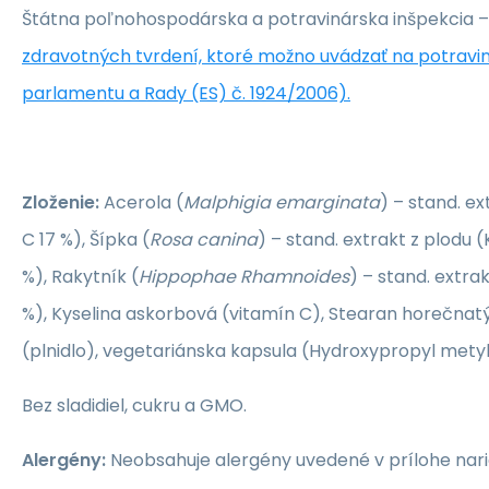
Štátna poľnohospodárska a potravinárska inšpekcia –
zdravotných tvrdení, ktoré možno uvádzať na potrav
parlamentu a Rady (ES) č. 1924/2006).
Zloženie:
Acerola (
Malphigia emarginata
) – stand. ex
C 17 %), Šípka (
Rosa canina
) – stand. extrakt z plodu
%), Rakytník (
Hippophae Rhamnoides
) – stand. extrak
%), Kyselina askorbová (vitamín C), Stearan horečnat
(plnidlo), vegetariánska kapsula (Hydroxypropyl metyl
Bez sladidiel, cukru a GMO.
Alergény:
Neobsahuje alergény uvedené v prílohe naria