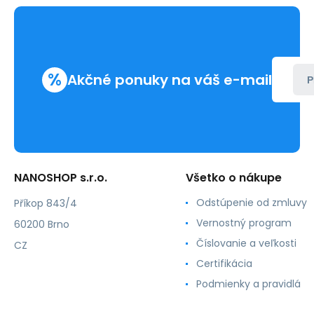
%
Akčné ponuky na váš e-mail
P
NANOSHOP s.r.o.
Všetko o nákupe
Odstúpenie od zmluvy
Příkop 843/4
Vernostný program
60200 Brno
Číslovanie a veľkosti
CZ
Certifikácia
Podmienky a pravidlá