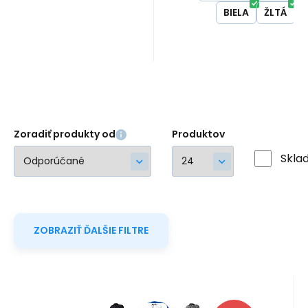
BIELA
ŽLTÁ
rýchloschnúce | nežehli
| odolné voči nečistotá
#
Zoradiť produkty od
Produktov
Skla
ZOBRAZIŤ ĎALŠIE FILTRE