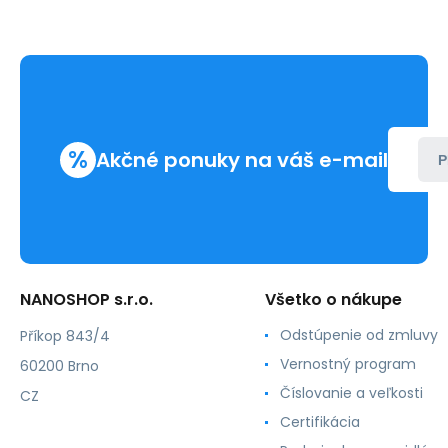
%
Akčné ponuky na váš e-mail
P
NANOSHOP s.r.o.
Všetko o nákupe
Odstúpenie od zmluvy
Příkop 843/4
Vernostný program
60200 Brno
Číslovanie a veľkosti
CZ
Certifikácia