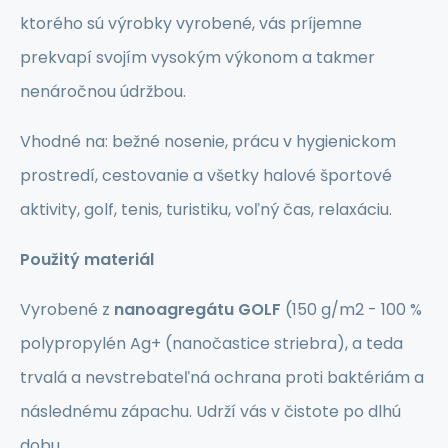
ktorého sú výrobky vyrobené, vás príjemne
prekvapí svojím vysokým výkonom a takmer
nenáročnou údržbou.
Vhodné na: bežné nosenie, prácu v hygienickom
prostredí, cestovanie a všetky halové športové
aktivity, golf, tenis, turistiku, voľný čas, relaxáciu.
Použitý materiál
Vyrobené z
nanoagregátu GOLF
(150 g/m2 - 100 %
polypropylén Ag+ (nanočastice striebra), a teda
trvalá a nevstrebateľná ochrana proti baktériám a
následnému zápachu. Udrží vás v čistote po dlhú
dobu.