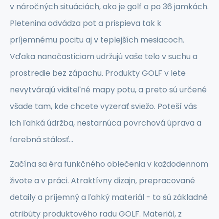
v náročných situáciách, ako je golf a po 36 jamkách.
Pletenina odvádza pot a prispieva tak k
príjemnému pocitu aj v teplejších mesiacoch.
Vďaka nanočasticiam udržujú vaše telo v suchu a
prostredie bez zápachu. Produkty GOLF v lete
nevytvárajú viditeľné mapy potu, a preto sú určené
všade tam, kde chcete vyzerať sviežo. Poteší vás
ich ľahká údržba, nestarnúca povrchová úprava a
farebná stálosť...
Začína sa éra funkčného oblečenia v každodennom
živote a v práci. Atraktívny dizajn, prepracované
detaily a príjemný a ľahký materiál - to sú základné
atribúty produktového radu GOLF. Materiál, z