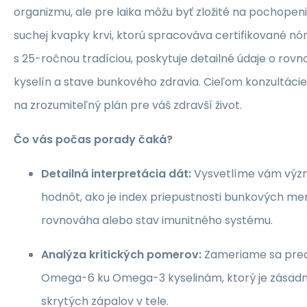
organizmu, ale pre laika môžu byť zložité na pochopen
suchej kvapky krvi, ktorú spracováva certifikované nó
s 25-ročnou tradíciou, poskytuje detailné údaje o ro
kyselín a stave bunkového zdravia. Cieľom konzultácie 
na zrozumiteľný plán pre váš zdravší život.
Čo vás počas porady čaká?
Detailná interpretácia dát:
Vysvetlíme vám význ
hodnôt, ako je index priepustnosti bunkových m
rovnováha alebo stav imunitného systému.
Analýza kritických pomerov:
Zameriame sa pre
Omega-6 ku Omega-3 kyselinám, ktorý je zásadn
skrytých zápalov v tele.