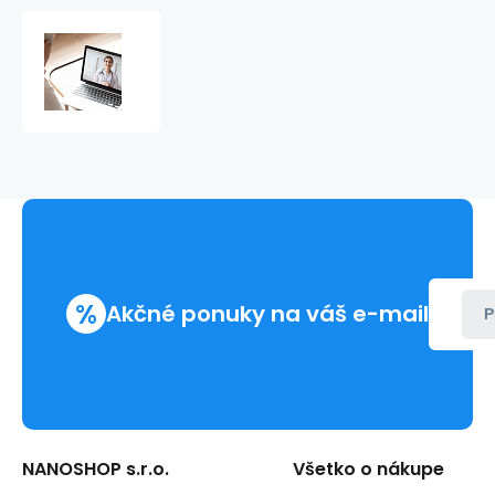
Odborná
konzultace
výsledků
testu
z
kapky
krve
%
Akčné ponuky na váš e-mail
P
NANOSHOP s.r.o.
Všetko o nákupe