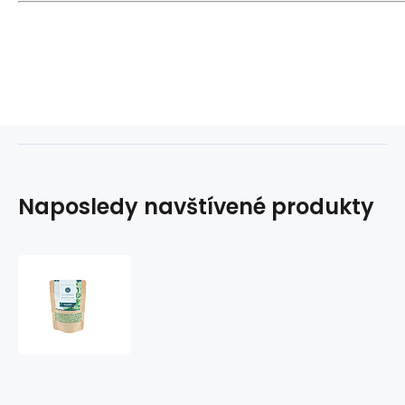
Naposledy navštívené produkty
Moringa
s
kotvičníkom
-
afrodiziakum,
hormóny,
svaly