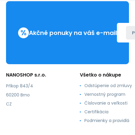
%
Akčné ponuky na váš e-mail
P
NANOSHOP s.r.o.
Všetko o nákupe
Odstúpenie od zmluvy
Příkop 843/4
Vernostný program
60200 Brno
Číslovanie a veľkosti
CZ
Certifikácia
Podmienky a pravidlá