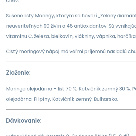
čriev.
Sušené listy Moringy, ktorým sa hovorí „Zelený diamant
neuveriteľných 90 živín a 48 antioxidantov. Sú vynikaj
vitamínu C, železa, bielkovín, vlákniny, vápnika, horčíka
Čistý moringový nápoj má veľmi príjemnú nasladlú chu
Zloženie:
Moringa olejodárna – list 70 %, Kotvičník zemný 30 %. 
olejodárna: Filipíny, Kotvičník zemný: Bulharsko.
Dávkovanie: