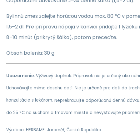
Odporúčané dávkovanie 2–3x denne šálka (1,5–2 dl).
Bylinnú zmes zalejte horúcou vodou max. 80 °C v pomer
1,5–2 dl. Pre prípravu nápoja v kanvici pridajte 1 lyžič
8–10 minút (prikrytý šálka), potom preceďte.
Obsah balenia: 30 g
Upozornenie:
Výživový doplnok. Prípravok nie je určený ako náh
Uchovávajte mimo dosahu detí. Nie je určené pre deti do troc
konzultácie s lekárom.
Neprekračujte odporúčanú dennú dávku.S
do 25 °C na suchom a tmavom mieste a nevystavujte priamemu
Výrobca: HERB&ME, Jaroměř, Česká Republika