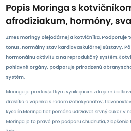
Popis
Moringa s kotvičníko
afrodiziakum, hormóny, sva
Zmes moringy olejodárnej a kotvičníka. Podporuje t
tonus, normálny stav kardiovaskulárnej sústavy. Pô
hormonálnu aktivitu a na reprodukčný systém.Kotv
pohlavné orgány, podporuje prirodzenú obranyscho
systém.
Moringa je predovšetkým vynikajúcim zdrojom bielkovín
draslíka a vápnika s radom izotiokyanátov, flavonoido
kyselín.Moringa tiež pomáha udržiavať krvný cukor v n
Moringa je to pravé pre podporu chudnutia, zlepšenie 