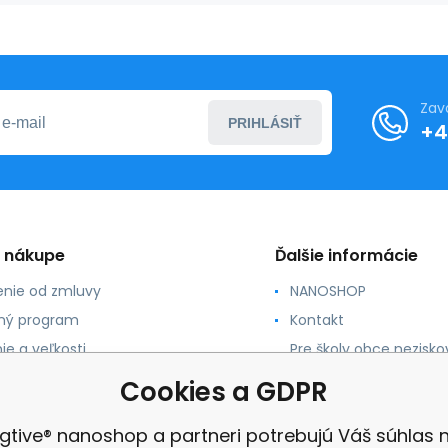
Zav
PRIHLÁSIŤ
+4
o nákupe
Ďalšie informácie
nie od zmluvy
NANOSHOP
ný program
Kontakt
ie a veľkosti
Pre školy obce nezisko
organizácie
ácia
Cookies a GDPR
Reklamacia
ky a pravidlá
recenzia
gtive® nanoshop a partneri potrebujú Váš súhlas 