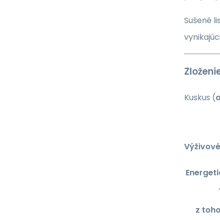
Sušené li
vynikajúc
Zloženie
Kuskus (
o
Výživové
Energet
z toh