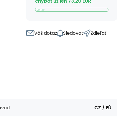
chýbať už len
73.20
EUR
Váš dotaz
Sledovat
Zdieľať
ôvod:
CZ / EÚ