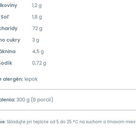
lkoviny
1,2 g
Soľ
1,8 g
charidy
72 g
ho cukry
3 g
áknina
4,5 g
Sodík
0,72 g
 alergén:
lepok
lenia:
300 g (6 porcií)
ie:
Skladujte pri teplote od 5 do 25 °C na suchom a tmavom mies