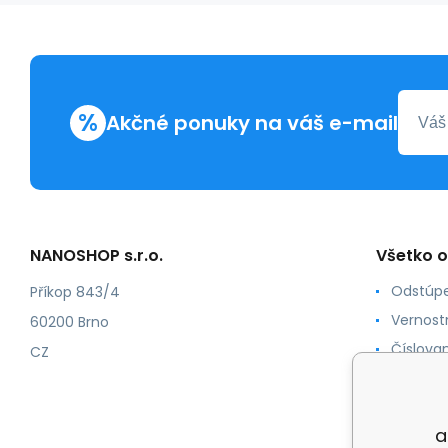
%
Akčné ponuky na váš e-mail
NANOSHOP s.r.o.
Všetko 
Odstúpe
Příkop 843/4
Vernost
60200 Brno
Číslovan
CZ
Certifik
Podmien
a