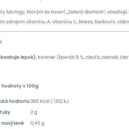
sty Moringy, ktorým sa hovorí „Zelený diamant“, obsahujú 
im zdrojom vitamínu A, vitamínu C, železa, bielkovín, vlákn
:
bsahuje lepok)
, korenie: (špenát 8 %, cibuľa, cesnak, čier
 hodnoty v 100g:
ická hodnota
360 kcal / 1512 kJ
Tuky
2 g
o nasýtené
0,45 g