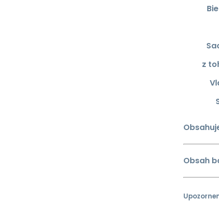
Bie
Sa
z to
Vl
Obsahuje
Obsah ba
Upozornen