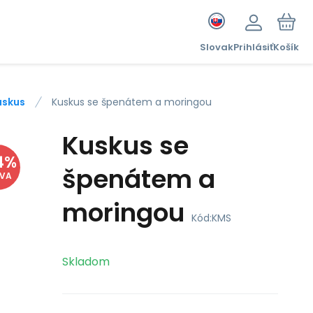
Slovak
Prihlásiť
Košík
uskus
Kuskus se špenátem a moringou
Kuskus se
4
%
špenátem a
AVA
moringou
Kód:
KMS
Skladom