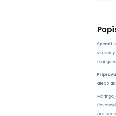
Popi
Špenát j
vitamíny
mangánu,
Príprava
alebo ak
Moringa j
flavonoid
pre podpo