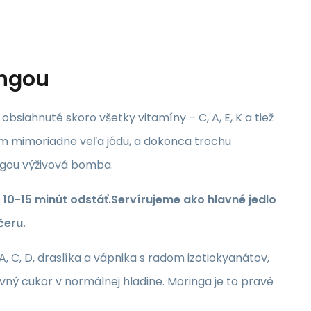
ingou
obsiahnuté skoro všetky vitamíny – C, A, E, K a tiež
om mimoriadne veľa jódu, a dokonca trochu
ngou výživová bomba.
 10-15 minút odstáť.Servírujeme ako hlavné jedlo
čeru.
, C, D, draslíka a vápnika s radom izotiokyanátov,
vný cukor v normálnej hladine. Moringa je to pravé