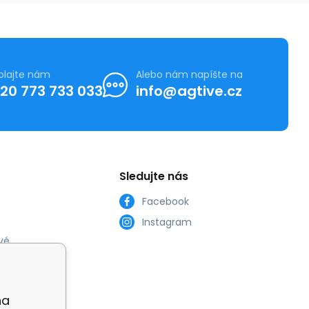
olajte nám
Alebo nám napíšte na
20 773 733 033
info@agtive.cz
Sledujte nás
Facebook
Instagram
vé
na