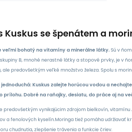
s
Kuskus se špenátem a mor
e veľmi bohatý na vitamíny a minerálne látky.
Sú v ňom 
 skupiny B, mnohé nerastné látky a stopové prvky, je v ň
 ale predovšetkým veľké množstvo železa. Spolu s mori
 jednoduchá:
Kuskus zalejte horúcou vodou a nechajte
o prílohu. Dobré na raňajky, desiatu, do práce aj na ve
e predovšetkým vynikajúcim zdrojom bielkovín, vitamínu A
ov a fenolových kyselín.Moringa tiež pomáha udržiavať kr
ru chudnutia, zlepšenie trávenia a funkcie čriev.