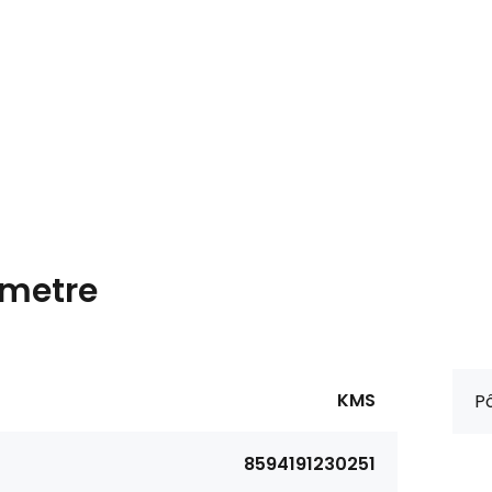
metre
KMS
P
8594191230251