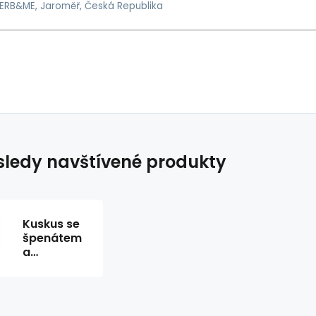
ERB&ME, Jaroměř, Česká Republika
ledy navštívené produkty
Kuskus se
špenátem
a
moringou