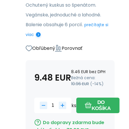
Ochutený kuskus so špenátom.
Vegánske, jednoduché a lahodné.
Balenie obsahuje 6 porcií.
prečítajte si
viac
Obľúbený
Porovnať
8.46
EUR
bez DPH
9.48
EUR
Bežná cena:
10.96
EUR
(-
14
%)
DO
ks
KOŠÍKA
Do dopravy zdarma bude