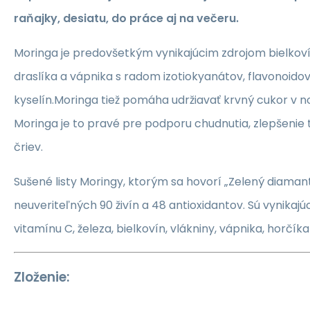
raňajky, desiatu, do práce aj na večeru.
Moringa je predovšetkým vynikajúcim zdrojom bielkovín
draslíka a vápnika s radom izotiokyanátov, flavonoido
kyselín.Moringa tiež pomáha udržiavať krvný cukor v n
Moringa je to pravé pre podporu chudnutia, zlepšenie 
čriev.
Sušené listy Moringy, ktorým sa hovorí „Zelený diamant
neuveriteľných 90 živín a 48 antioxidantov. Sú vynikaj
vitamínu C, železa, bielkovín, vlákniny, vápnika, horčíka
Zloženie: