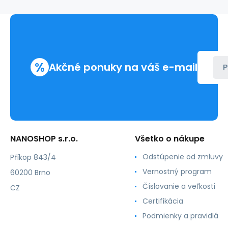
%
Akčné ponuky na váš e-mail
P
NANOSHOP s.r.o.
Všetko o nákupe
Odstúpenie od zmluvy
Příkop 843/4
Vernostný program
60200 Brno
Číslovanie a veľkosti
CZ
Certifikácia
Podmienky a pravidlá