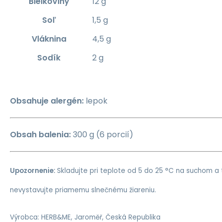
Bielkoviny
12 g
Soľ
1,5 g
Vláknina
4,5 g
Sodík
2 g
Obsahuje alergén:
lepok
Obsah balenia:
300 g (6 porcií)
Upozornenie:
Skladujte pri teplote od 5 do 25 °C na suchom 
nevystavujte priamemu slnečnému žiareniu.
Výrobca: HERB&ME, Jaroměř, Česká Republika