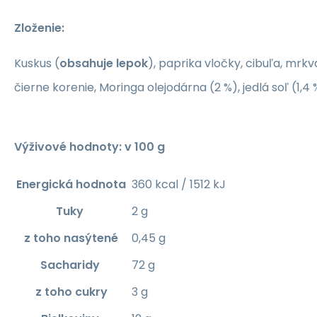
Zloženie:
Kuskus (
obsahuje lepok
), paprika vločky, cibuľa, mrkv
čierne korenie, Moringa olejodárna (2 %), jedlá soľ (1,4 
Výživové hodnoty: v 100 g
Energická hodnota
360 kcal / 1512 kJ
Tuky
2 g
z toho nasýtené
0,45 g
Sacharidy
72 g
z toho cukry
3 g