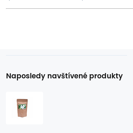
Naposledy navštívené produkty
Kuskus
s
lyofilizovaným
ovocem
a
moringou