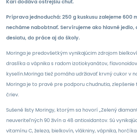
Kari dodáva ostrejšiu chuť.
Príprava jednoduchá:
250 g kuskusu zalejeme 600 m
necháme nabobtnať. Servírujeme ako hlavné jedlo, 
desiatu, do práce aj do školy.
Moringa je predovšetkým vynikajúcim zdrojom bielkovín
draslíka a vápnika s radom izotiokyanátov, flavonoido
kyselín.Moringa tiež pomáha udržiavať krvný cukor v n
Moringa je to pravé pre podporu chudnutia, zlepšenie 
čriev.
Sušené listy Moringy, ktorým sa hovorí „Zelený diamant
neuveriteľných 90 živín a 48 antioxidantov. Sú vynikaj
vitamínu C, železa, bielkovín, vlákniny, vápnika, horčíka