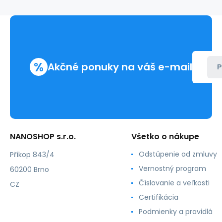
%
Akčné ponuky na váš e-mail
P
NANOSHOP s.r.o.
Všetko o nákupe
Odstúpenie od zmluvy
Příkop 843/4
Vernostný program
60200 Brno
Číslovanie a veľkosti
CZ
Certifikácia
Podmienky a pravidlá