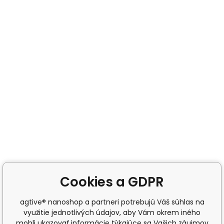
Cookies a GDPR
agtive® nanoshop a partneri potrebujú Váš súhlas na
využitie jednotlivých údajov, aby Vám okrem iného
mohli ukazovať informácie týkajúce sa Vašich záujmov