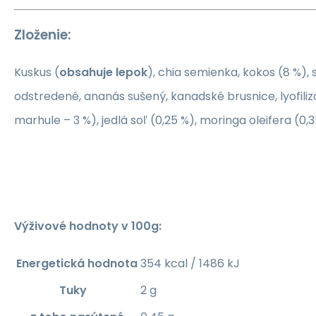
Zloženie:
Kuskus (
obsahuje lepok
), chia semienka, kokos (8 %),
odstredené, ananás sušený, kanadské brusnice, lyofili
marhule – 3 %), jedlá soľ (0,25 %), moringa oleifera (0,3
Výživové hodnoty v 100g:
Energetická hodnota
354 kcal / 1486 kJ
Tuky
2 g