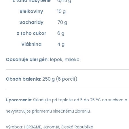
z toho nasýtené
0,45 g
Bielkoviny
10 g
Sacharidy
70 g
z toho cukor
6 g
Vláknina
4 g
Obsahuje alergén:
lepok, mlieko
Obsah balenia:
250 g (6 porcií)
Upozornenie:
Skladujte pri teplote od 5 do 25 °C na suchom 
nevystavujte priamemu slnečnému žiareniu.
Výrobca: HERB&ME, Jaroměř, Česká Republika