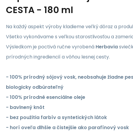
CESTA - 180 ml
Na každý aspekt výroby kladieme veľký dôraz a produ
Všetko vykonávame s veľkou starostlivosťou a zameria
Výsledkom je poctivá ručne vyrobená
Herbavia
sviečk
prírodných ingrediencií a vôňou lesnej cesty.
- 100% prírodný sójový vosk, neobsahuje žiadne pest
biologicky odbúrateľný
- 100% prírodné esenciálne oleje
- bavlnený knôt
- bez použitia farbív a syntetických látok
- horí oveľa dlhšie a čistejšie ako parafínový vosk