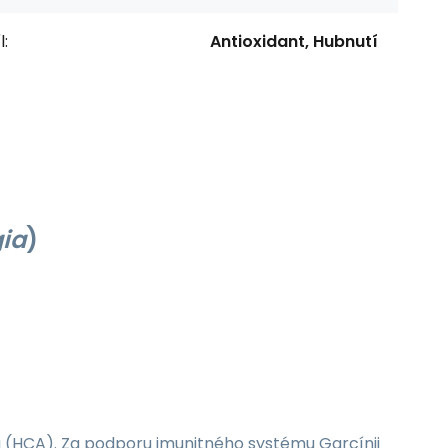
l:
Antioxidant, Hubnutí
ia
)
 (HCA). Za podporu imunitného systému Garcínii