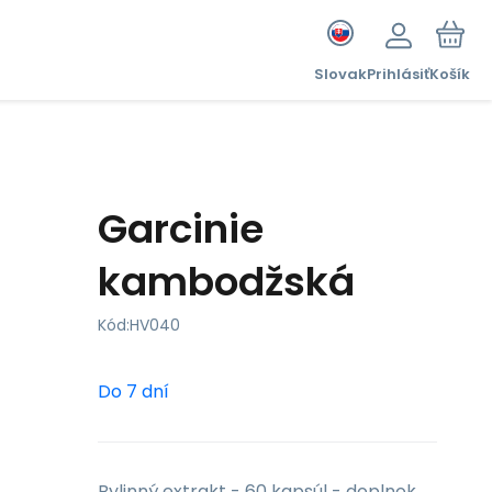
Slovak
Prihlásiť
Košík
Garcinie
kambodžská
Kód:
HV040
Do 7 dní
Bylinný extrakt - 60 kapsúl - doplnok