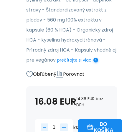
stravy - Štandardizovaný extrakt z
plodov - 560 mg 100% extraktu v
kapsule (60 % HCA) - Organický zdroj
HCA - kyselina hydroxycitrónová -
Prírodný zdroj HCA - Kapsuly vhodné aj
pre vegánov
prečítajte si viac
Obľúbený
Porovnať
16.08
EUR
14.36
EUR
bez
DPH
DO
ks
KOŠÍKA