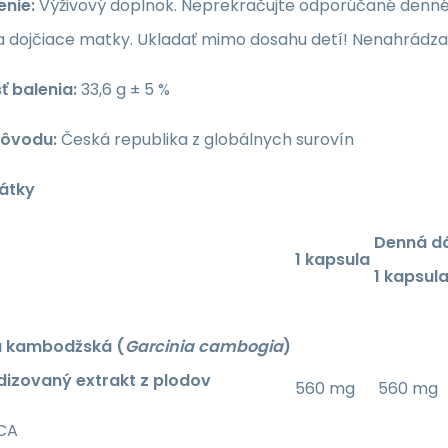
nie:
Výživový doplnok. Neprekračujte odporúčané denné d
a dojčiace matky. Ukladať mimo dosahu detí! Nenahrádza 
 balenia:
33,6 g ± 5 %
pôvodu:
Česká republika z globálnych surovín
látky
Denná d
1 kapsula
1 kapsul
a kambodžská (
Garcinia cambogia
)
dizovaný extrakt z plodov
560 mg
560 mg
HCA