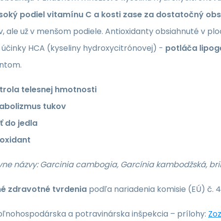
soký podiel vitamínu C a kosti zase za dostatočný ob
, ale už v menšom podiele. Antioxidanty obsiahnuté v pl
 účinky HCA (kyseliny hydroxycitrónovej) -
potláča lipog
antom.
trola telesnej hmotnosti
abolizmus tukov
ť do jedla
ioxidant
ívne názvy: Garcinia cambogia, Garcínia kambodžská, br
é zdravotné tvrdenia
podľa nariadenia komisie (EÚ) č. 
oľnohospodárska a potravinárska inšpekcia – prílohy:
Zoz