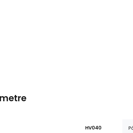
metre
HV040
P