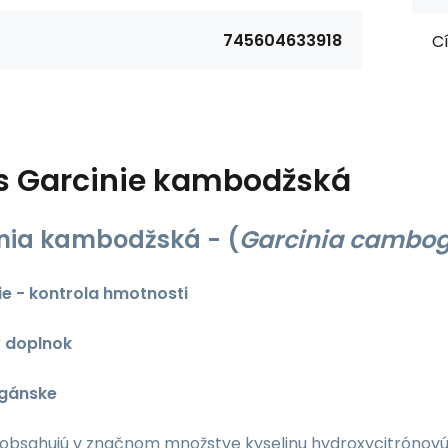
745604633918
Cí
s
Garcinie kambodžská
nia kambodžská -
(
Garcinia cambog
e - kontrola hmotnosti
 doplnok
egánske
 obsahujú v značnom množstve kyselinu hydroxycitrónovú