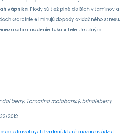
sah vápnika
. Plody sú tiež plné ďalších vitamínov a
odoch Garcínie eliminujú dopady oxidačného stresu.
enézu a hromadenie tuku v tele
. Je silným
indal berry, Tamarind malabarský,
brindleberry
432/2012
nam zdravotných tvrdení, ktoré možno uvádzať