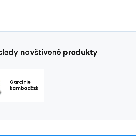
ledy navštívené produkty
Garcinie
kambodžská