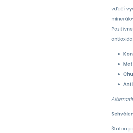
vďačí
vy
minerálov
Pozitívne
antioxid
Kon
Met
Chu
Ant
Alternat
Schválen
Štátna p