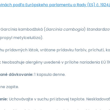
vinách podľa Európskeho parlamentu a Rady (ES) č. 1924
Garcínia kambodžská (
Garcinia cambogia
) štandardizo
propyl metylcelulóza).
hu prídavných látok, vrátane prídavku farbív, príchutí, 
:
Neobsahuje alergény uvedené v prílohe nariadenia EÚ 116
ané dávkovanie:
1 kapsula denne.
ne zapite.
nie:
Uchovávajte v suchu pri izbovej teplote. Neskladova