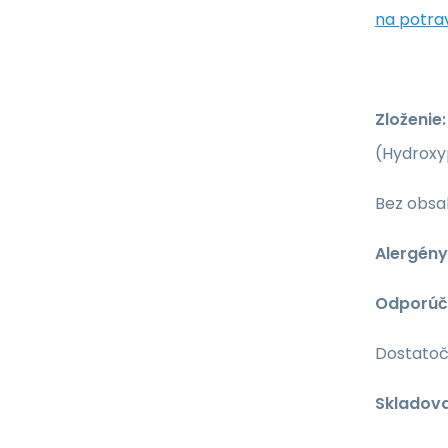
na potra
Zloženie:
(Hydroxy
Bez obsa
Alergény
Odporúč
Dostatoč
Skladova