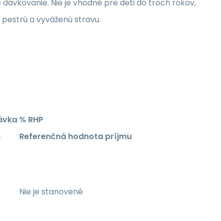
ávkovanie. Nie je vhodné pre deti do troch rokov,
pestrú a vyváženú stravu.
ávka
% RHP
a
Referenčná hodnota príjmu
Nie je stanovené