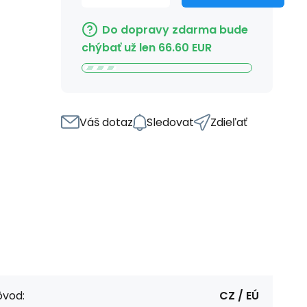
Do dopravy zdarma bude
chýbať už len
66.60
EUR
Váš dotaz
Sledovat
Zdieľať
ôvod:
CZ / EÚ