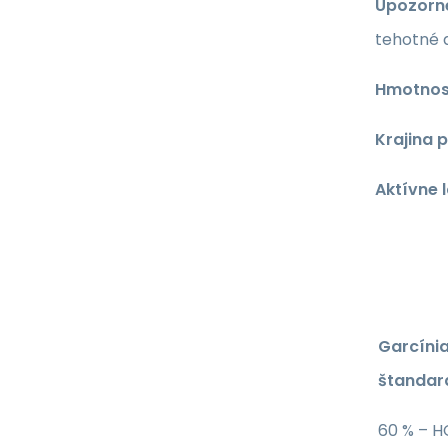
Upozorne
tehotné 
Hmotnosť
Krajina 
Aktívne 
Garcíni
štandar
60 % – 