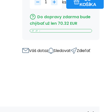
ks
KOŠÍKA
Do dopravy zdarma bude
chýbať už len
70.32
EUR
Váš dotaz
Sledovat
Zdieľať