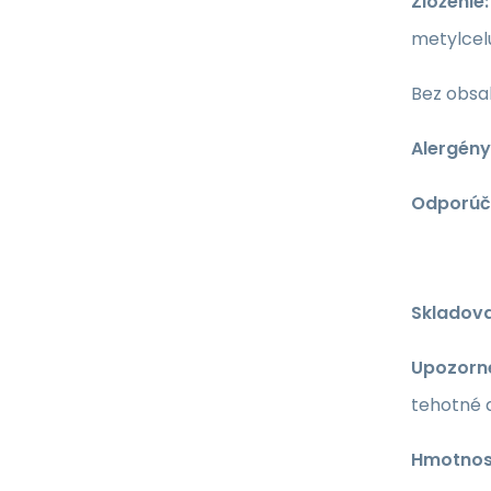
Zloženie:
metylcel
Bez obsa
Alergény
Odporúč
Skladova
Upozorn
tehotné 
Hmotnosť