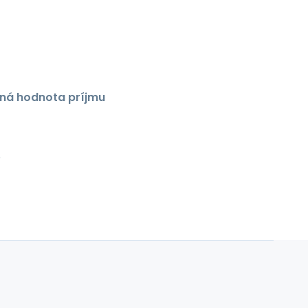
ná hodnota príjmu
é