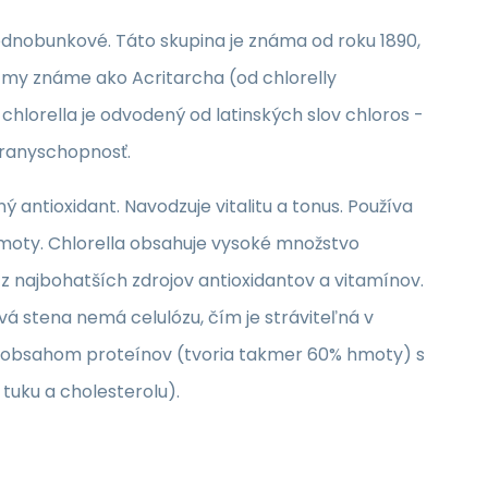
ednobunkové. Táto skupina je známa od roku 1890,
nizmy známe ako Acritarcha (od chlorelly
 chlorella je odvodený od latinských slov chloros -
branyschopnosť.
 antioxidant. Navodzuje vitalitu a tonus. Používa
hmoty. Chlorella obsahuje vysoké množstvo
z najbohatších zdrojov antioxidantov a vitamínov.
á stena nemá celulózu, čím je stráviteľná v
ím obsahom proteínov (tvoria takmer 60% hmoty) s
tuku a cholesterolu).