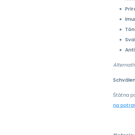
Pri
Imu
Tónu
Sva
Ant
Alternatí
Schválen
Štátna p
na potra