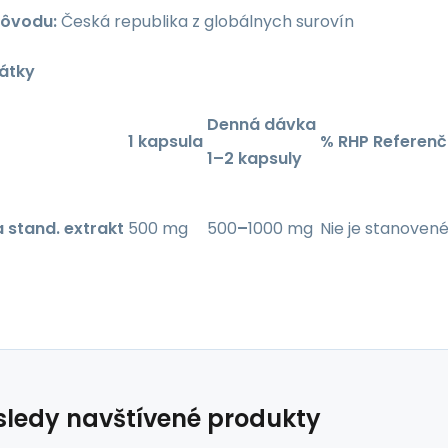
pôvodu:
Česká republika z globálnych surovín
látky
Denná dávka
1 kapsula
% RHP
Referenč
1–2 kapsuly
a stand. extrakt
500 mg
500
–
1000 mg
Nie je stanoven
ledy navštívené produkty