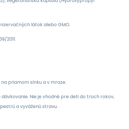
a
), vegetariánska kapsula (Hydroxypropyl
konzervačných látok alebo GMO.
9/2011.
ť na priamom slnku a v mraze.
ávkovanie. Nie je vhodné pre deti do troch rokov,
pestrú a vyváženú stravu.