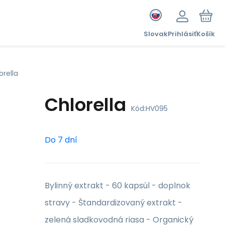
Slovak
Prihlásiť
Košík
orella
Chlorella
Kód:
HV095
Do 7 dní
Bylinný extrakt - 60 kapsúl - doplnok
stravy - Štandardizovaný extrakt -
zelená sladkovodná riasa - Organický