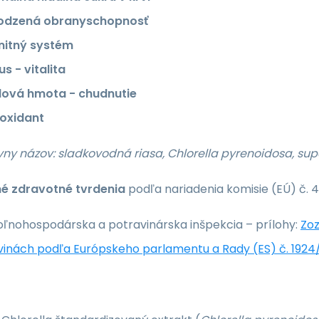
rodzená obranyschopnosť
nitný systém
s - vitalita
lová hmota - chudnutie
ioxidant
vny názov: sladkovodná riasa, Chlorella pyrenoidosa, su
é zdravotné tvrdenia
podľa nariadenia komisie (EÚ) č. 
oľnohospodárska a potravinárska inšpekcia – prílohy:
Zoz
vinách podľa Európskeho parlamentu a Rady (ES) č. 1924