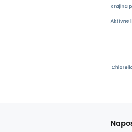
Krajina 
Aktívne 
Chlorell
Napos