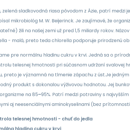
a
,
zelená sladkovodná riasa pôvodom z Ázie, patrí medzi j
písal mikrobiológ M. W. Beijerinck. Je zaujímavé, že orga
teľné) žili na našej zemi už pred 1,5 miliardy rokov. Názov
ella - malá, preto teda chlorella podporuje prirodzenú o
e pre normálnu hladinu cukru v krvi. Jedná sa o prírodný
trolu telesnej hmotnosti pri súčasnom udržaní svalovej 
u, preto je významná na tlmenie zápachu z úst.Je jedným 
rodný produkt s dokonalou výživovou hodnotou. Jej bunkov
organizme na 85
–
95%. Patrí medzi potraviny s najvyšš
ymi aj neesenciálnymi aminokyselinami (bez prítomnosti 
rola telesnej hmotnosti - chuť do jedla
málna hladina cukru v krvi