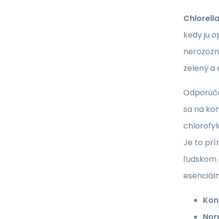
Chlorell
kedy ju o
nerozozna
zelený a 
Odporúčam
sa na kon
chlorofyl
Je to prí
ľudskom 
esenciáln
Kont
Nor