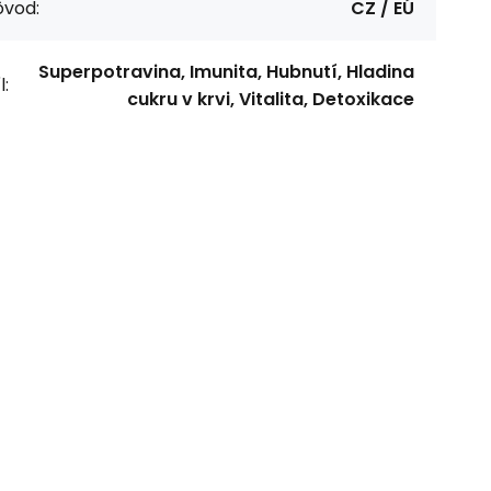
ôvod:
CZ / EÚ
Superpotravina, Imunita, Hubnutí, Hladina
l:
cukru v krvi, Vitalita, Detoxikace