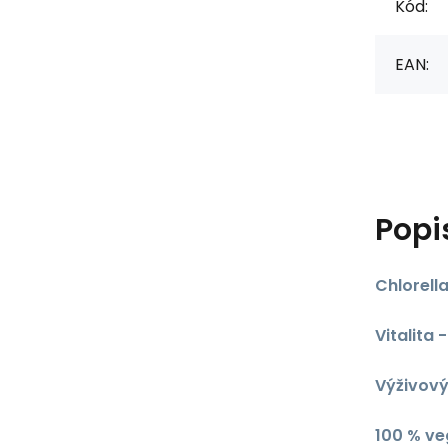
Kód:
EAN:
Popi
Chlorell
Vitalita 
Výživový
100 % v