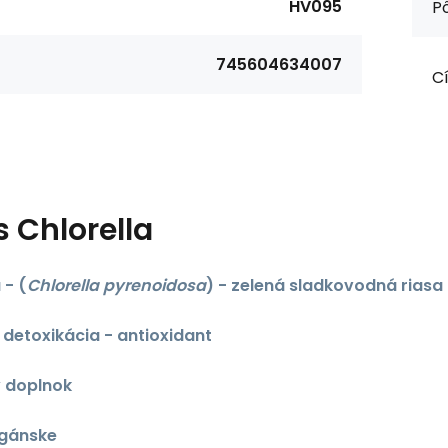
HV095
P
745604634007
Cí
s
Chlorella
a -
(
Chlorella pyrenoidosa
) - zelená sladkovodná riasa
- detoxikácia -
antioxidant
 doplnok
egánske