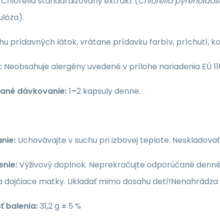
Chlorella štandardizovaný extrakt (
Chlorella pyrenoidos
ulóza).
hu prídavných látok, vrátane prídavku farbív, príchutí, 
:
Neobsahuje alergény uvedené v prílohe nariadenia EÚ 116
ané dávkovanie:
1
–
2 kapsuly denne.
nie:
Uchovávajte v suchu pri izbovej teplote. Neskladova
enie:
Výživový doplnok. Neprekračujte odporúčané denné d
a dojčiace matky. Ukladať mimo dosahu detí!Nenahrádza 
 balenia:
31,2 g ± 5 %