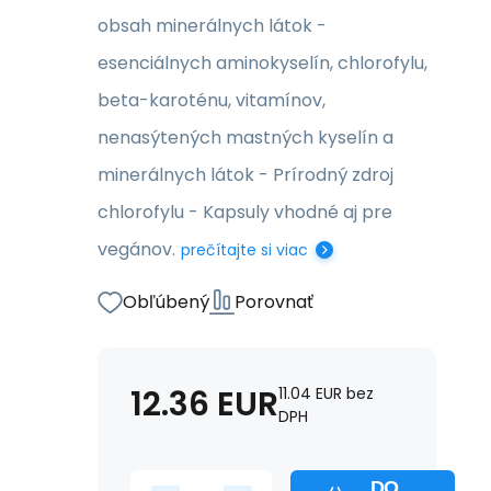
obsah minerálnych látok -
esenciálnych aminokyselín, chlorofylu,
beta-karoténu, vitamínov,
nenasýtených mastných kyselín a
minerálnych látok - Prírodný zdroj
chlorofylu - Kapsuly vhodné aj pre
vegánov.
prečítajte si viac
Obľúbený
Porovnať
12.36
EUR
11.04
EUR
bez
DPH
DO