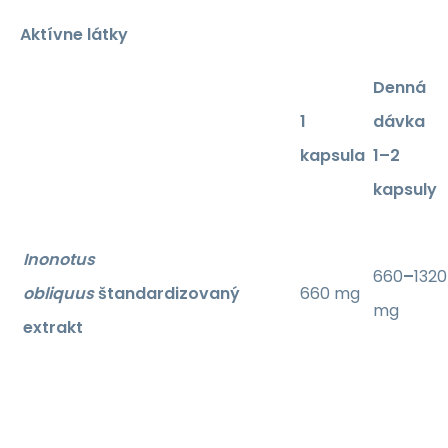
Aktívne látky
Denná
1
dávka
kapsula
1–2
kapsuly
Inonotus
660
–
1320
obliquus
štandardizovaný
660 mg
mg
extrakt