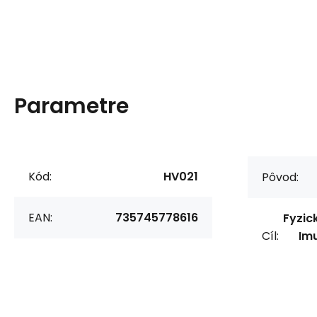
Parametre
Kód:
HV021
Pôvod:
EAN:
735745778616
Fyzic
Cíl:
Imu