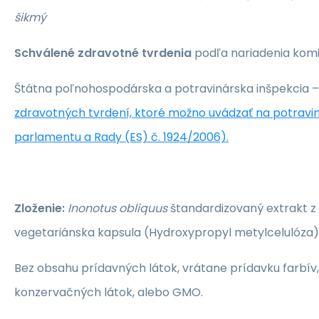
šikmý
Schválené zdravotné tvrdenia
podľa nariadenia komis
Štátna poľnohospodárska a potravinárska inšpekcia –
zdravotných tvrdení, ktoré možno uvádzať na potrav
parlamentu a Rady (ES) č. 1924/2006).
Zloženie:
Inonotus obliquus
štandardizovaný extrakt z ce
vegetariánska kapsula (Hydroxypropyl metylcelulóza)
Bez obsahu prídavných látok, vrátane prídavku farbív, 
konzervačných látok, alebo GMO.