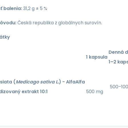
 balenia:
31,2 g ± 5 %
pôvodu:
Česká republika z globálnych surovín.
látky
Denná 
1 kapsula
1–2 kap
siata (
Medicago sativa L.
) - AlfaAlfa
500–10
izovaný extrakt 10:1
500 mg