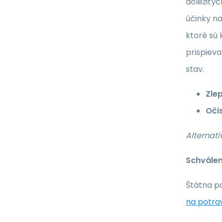
dôležitýc
účinky n
ktoré sú
prispieva
stav.
Zle
Oči
Alternatí
Schválen
Štátna p
na potra