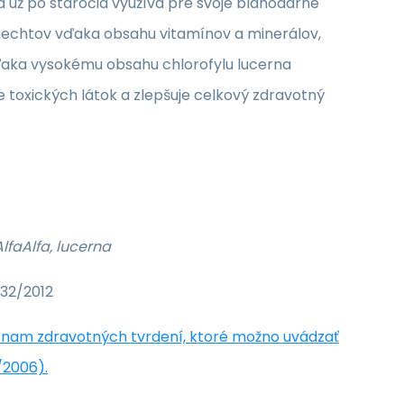
 sa už po stáročia využíva pre svoje blahodarné
 nechtov vďaka obsahu vitamínov a minerálov,
vďaka vysokému obsahu chlorofylu lucerna
e toxických látok a zlepšuje celkový zdravotný
AlfaAlfa, lucerna
432/2012
nam zdravotných tvrdení, ktoré možno uvádzať
/2006).