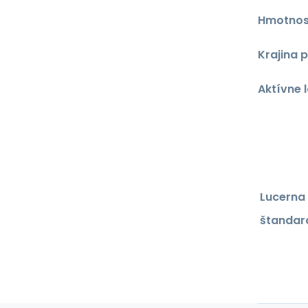
Hmotnosť
Krajina 
Aktívne 
Lucerna 
štandard