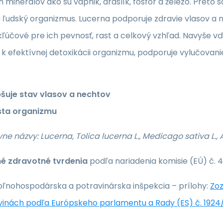
h minerálov ako sú vápnik, draslík, fosfor a železo. Preto
a ľudský organizmus. Lucerna podporuje zdravie vlasov a
 kľúčové pre ich pevnosť, rast a celkový vzhľad. Navyše 
 k efektívnej detoxikácii organizmu, podporuje vylučovani
pšuje stav vlasov a nechtov
sta organizmu
vne názvy: Lucerna, Tolica lucerna L., Medicago sativa L., 
é zdravotné tvrdenia
podľa nariadenia komisie (EÚ) č. 
oľnohospodárska a potravinárska inšpekcia – prílohy:
Zoz
vinách podľa Európskeho parlamentu a Rady (ES) č. 1924