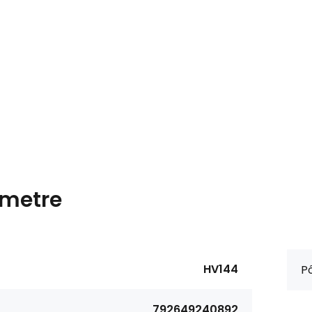
metre
HV144
P
792649240892