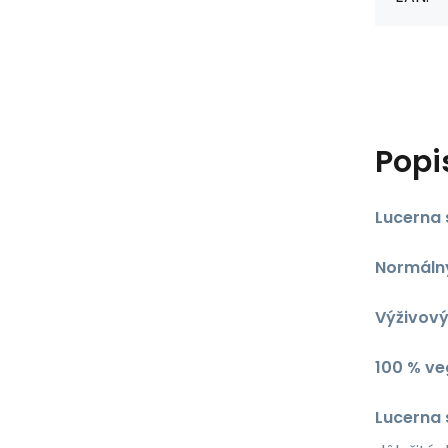
Popi
Lucerna 
Normálny
Výživový
​100 % v
Lucerna 