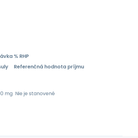
dávka
% RHP
suly
Referenčná hodnota príjmu
00 mg
Nie je stanovené