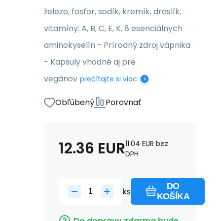
železo, fosfor, sodík, kremík, draslík,
vitamíny: A, B, C, E, K, 8 esenciálnych
aminokyselín - Prírodný zdroj vápnika
- Kapsuly vhodné aj pre
vegánov
prečítajte si viac
Obľúbený
Porovnať
12.36
EUR
11.04
EUR
bez
DPH
DO
ks
KOŠÍKA
Do dopravy zdarma bude