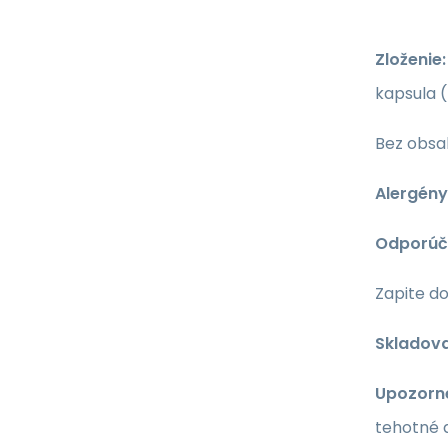
Zloženie
kapsula 
Bez obsah
Alergény
Odporúč
Zapite d
Skladova
Upozorn
tehotné 