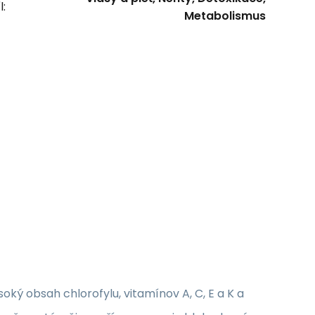
l:
Metabolismus
oký obsah chlorofylu, vitamínov A, C, E a K a