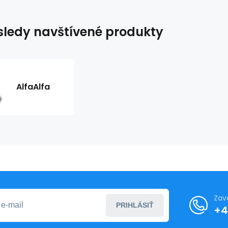
ledy navštívené produkty
AlfaAlfa
Zav
PRIHLÁSIŤ
+4