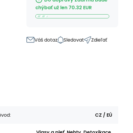
chýbať už len
70.32
EUR
Váš dotaz
Sledovat
Zdieľať
ôvod:
CZ / EÚ
Vlasy a pleť, Nehty, Detoxikace,