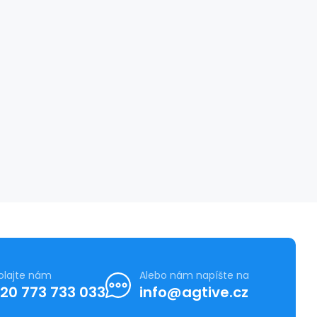
olajte nám
Alebo nám napíšte na
20 773 733 033
info@agtive.cz