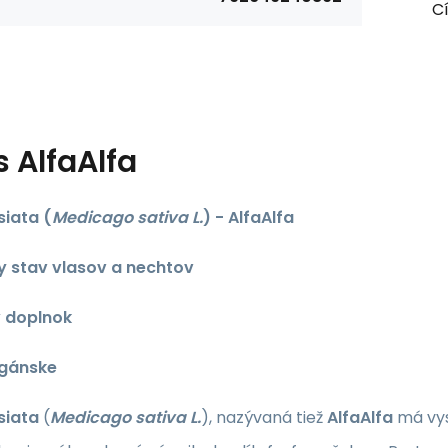
Cí
s
AlfaAlfa
siata (
Medicago sativa L.
) - AlfaAlfa
 stav vlasov a nechtov
 doplnok
egánske
siata
(
Medicago sativa L.
),
nazývaná tiež
AlfaAlfa
má vys