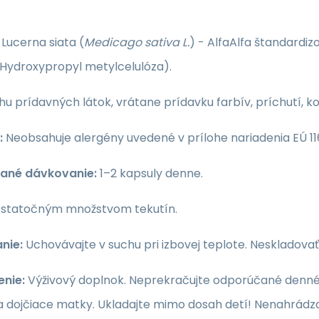
:
Lucerna siata (
Medicago sativa L.
) - AlfaAlfa štandardiz
(Hydroxypropyl metylcelulóza).
u prídavných látok, vrátane prídavku farbív, príchutí, 
:
Neobsahuje alergény uvedené v prílohe nariadenia EÚ 116
ané dávkovanie:
1–2 kapsuly denne.
ostatočným množstvom tekutín.
nie:
Uchovávajte v suchu pri izbovej teplote. Neskladova
enie:
Výživový doplnok. Neprekračujte odporúčané denné d
a dojčiace matky. Ukladajte mimo dosah detí! Nenahrádza