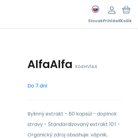
Slovak
Prihlásiť
Košík
AlfaAlfa
Kód:
HV144
Do 7 dní
Bylinný extrakt - 60 kapsúl - doplnok
stravy - Štandardizovaný extrakt 10:1 -
Organický zdroj obsahuje: vápnik,