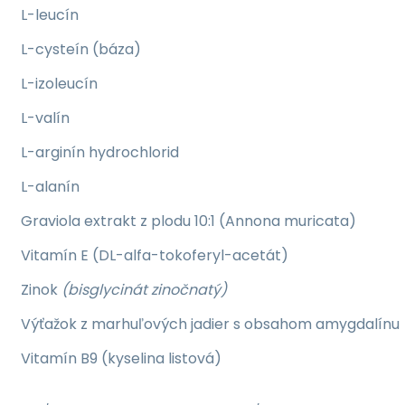
L-leucín
L-cysteín (báza)
L-izoleucín
L-valín
L-arginín hydrochlorid
L-alanín
Graviola extrakt z plodu 10:1 (Annona muricata)
Vitamín E (DL-alfa-tokoferyl-acetát)
Zinok
(bisglycinát zinočnatý)
Výťažok z marhuľových jadier s obsahom amygdalínu
Vitamín B9 (kyselina listová)