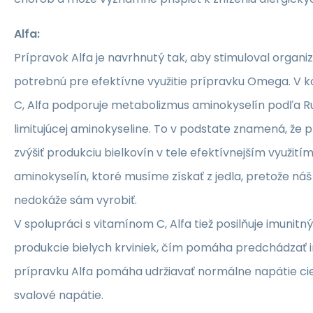
Alfa:
Prípravok Alfa je navrhnutý tak, aby stimuloval organi
potrebnú pre efektívne využitie prípravku Omega. V 
C, Alfa podporuje metabolizmus aminokyselín podľa 
limitujúcej aminokyseline. To v podstate znamená, že
zvýšiť produkciu bielkovín v tele efektívnejším využit
aminokyselín, ktoré musíme získať z jedla, pretože náš
nedokáže sám vyrobiť.
V spolupráci s vitamínom C, Alfa tiež posilňuje imunitn
produkcie bielych krviniek, čím pomáha predchádzať i
prípravku Alfa pomáha udržiavať normálne napätie cie
svalové napätie.