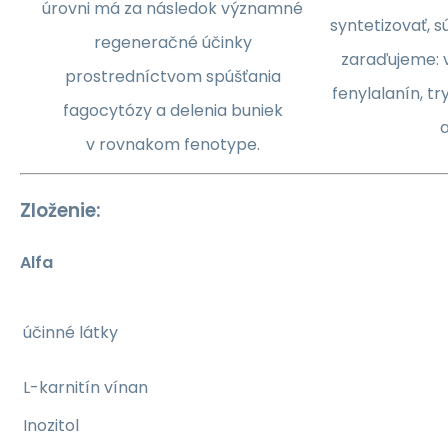
úrovni má za následok významné
syntetizovať, s
regeneračné účinky
zaraďujeme: va
prostredníctvom spúšťania
fenylalanín, tr
fagocytózy a delenia buniek
a
v rovnakom fenotype.
Zloženie:
Alfa
účinné látky
L-karnitín vínan
Inozitol