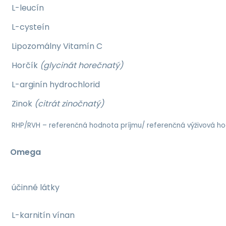
L-leucín
L-cysteín
Lipozomálny Vitamín C
Horčík
(glycinát horečnatý)
L-arginín hydrochlorid
Zinok
(citrát zinočnatý)
RHP/RVH – referenčná hodnota príjmu/ referenčná výživová h
Omega
účinné látky
L-karnitín vínan