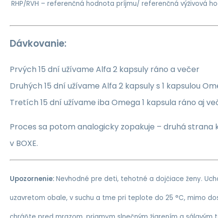
RHP/RVH – referenčná hodnota príjmu/ referenčná výživová h
Dávkovanie:
Prvých 15 dní užívame Alfa 2 kapsuly ráno a večer
Druhých 15 dní užívame Alfa 2 kapsuly s 1 kapsulou O
Tretích 15 dní užívame iba Omega 1 kapsula ráno aj ve
Proces sa potom analogicky zopakuje – druhá strana k
v BOXE.
Upozornenie:
Nevhodné pre deti, tehotné a dojčiace ženy. Uch
uzavretom obale, v suchu a tme pri teplote do 25 °C, mimo do
chráňte pred mrazom, priamym slnečným žiarením a sálavým 