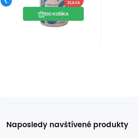
zloženie a vysoká účinnosť.
Obľúbený
Porovnať
ZĽAVA
DO KOŠÍKA
Naposledy navštívené produkty