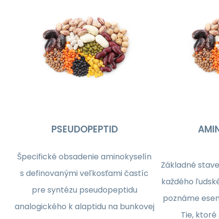
PSEUDOPEPTID
AMI
Špecifické obsadenie aminokyselín
Základné stave
s definovanými veľkosťami častíc
každého ľudské
pre syntézu pseudopeptidu
poznáme esenc
analogického k alaptidu na bunkovej
Tie, ktoré