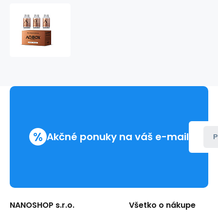
ALFA
OMEGA
BOX
%
Akčné ponuky na váš e-mail
P
NANOSHOP s.r.o.
Všetko o nákupe