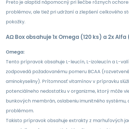
Preto je alaptid nápomocný pri liečbe rôznych ochore
problémov, ale tiež pri udržaní a zlepšení celkového 
pokožky.
AΩ Box obsahuje 1x Omega (120 ks) a 2x Alfa (
Omega:
Tento prípravok obsahuje L-leucín, L-izoleucín a L-valí
zodpovedá požadovanému pomeru BCAA (rozvetvené
aminokyseliny). Prítomnosť vitamínov v prípravku slúž
potenciálneho nedostatku v organizme, ktorý môže vi
bunkových membrán, oslabeniu imunitného systému,
problémom.
Takisto prípravok obsahuje extrakty z marhuľových ja