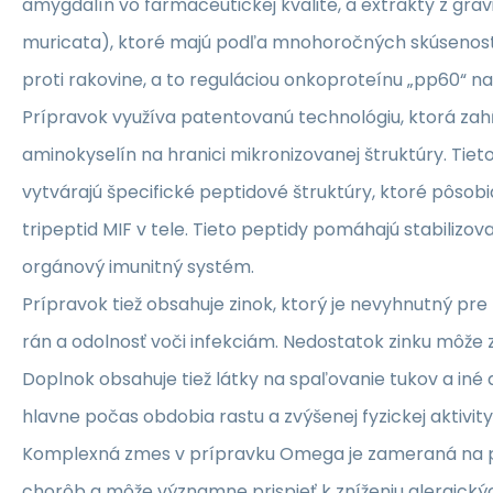
amygdalín vo farmaceutickej kvalite, a extrakty z gra
muricata), ktoré majú podľa mnohoročných skúseností
proti rakovine, a to reguláciou onkoproteínu „pp60“ na
Prípravok využíva patentovanú technológiu, ktorá za
aminokyselín na hranici mikronizovanej štruktúry. Tiet
vytvárajú špecifické peptidové štruktúry, ktoré pôsob
tripeptid MIF v tele. Tieto peptidy pomáhajú stabilizov
orgánový imunitný systém.
Prípravok tiež obsahuje zinok, ktorý je nevyhnutný pre 
rán a odolnosť voči infekciám. Nedostatok zinku môže zh
Doplnok obsahuje tiež látky na spaľovanie tukov a iné 
hlavne počas obdobia rastu a zvýšenej fyzickej aktivity
Komplexná zmes v prípravku Omega je zameraná na pr
chorôb a môže významne prispieť k zníženiu alergickýc