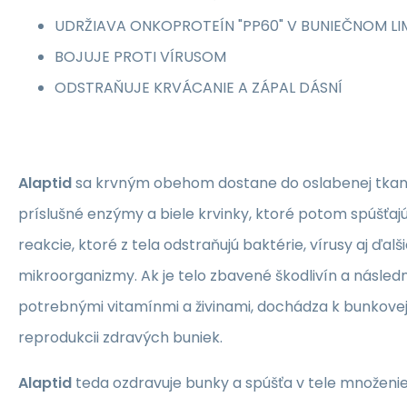
UDRŽIAVA ONKOPROTEÍN "PP60" V BUNIEČNOM LI
BOJUJE PROTI VÍRUSOM
ODSTRAŇUJE KRVÁCANIE A ZÁPAL DÁSNÍ
Alaptid
sa krvným obehom dostane do oslabenej tkaniv
príslušné enzýmy a biele krvinky, ktoré potom spúšťaj
reakcie, ktoré z tela odstraňujú baktérie, vírusy aj ďalš
mikroorganizmy. Ak je telo zbavené škodlivín a násle
potrebnými vitamínmi a živinami, dochádza k bunkove
reprodukcii zdravých buniek.
Alaptid
teda ozdravuje bunky a spúšťa v tele množeni