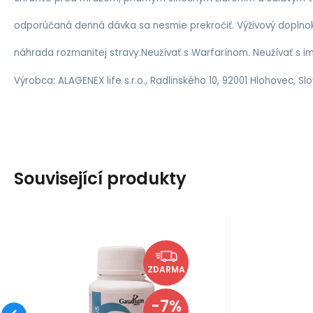
odporúčaná denná dávka sa nesmie prekročiť. Výživový doplno
náhrada rozmanitej stravy.Neužívať s Warfarínom. Neužívať s i
Výrobca: ALAGENEX life s.r.o., Radlinského 10, 92001 Hlohovec, Sl
Související produkty
EAN:
8596519112348
Kód:
AAP
Skladom
103.31
Získate
EUR
3.47 kreditov
Alafit Plus
111.57
EUR
ZDARMA
Energia, regenerácia a
krása v jednej kapsule. Čisté
-7%