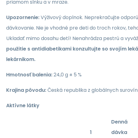
priamom slnku a v mraze.
Upozornenie:
Výživový doplnok. Neprekračujte odpor
dávkovanie. Nie je vhodné pre deti do troch rokov, teh
Ukladať mimo dosahu detí! Nenahrádza pestrú a vyváž
použitie s antidiabetikami konzultujte so svojím le
lekárnikom.
Hmotnosť balenia:
24,0 g ± 5 %
Krajina pôvodu:
Česká republika z globálnych surovín
Aktívne látky
Denná
1
dávka