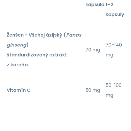
kapsula
1–2
kapsuly
Ženšen - Všehoj ázijský (
Panax
ginseng
)
70–140
70 mg
štandardizovaný extrakt
mg
z koreňa
50–100
Vitamín C
50 mg
mg