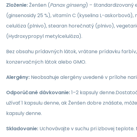
Zloženie:
Ženšen (
Panax ginseng
) – štandardizovaný 
(ginsenosidy 25 %), vitamín C (kyselina L-askorbová), 
celulóza (plnivo), stearan horečnatý (plnivo), vegetar
(Hydroxypropyl metylcelulóza).
Bez obsahu prídavných látok, vrátane prídavku farbív, 
konzervačných látok alebo GMO.
Alergény:
Neobsahuje alergény uvedené v prílohe naria
Odporúčané dávkovanie:
1–2 kapsuly denne.Dostatoč
užívať 1 kapsulu denne, ak Ženšen dobre znášate, môže
kapsuly denne.
Skladovanie:
Uchovávajte v suchu pri izbovej teplote.