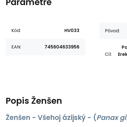
Parametre
Kód:
HV033
Pôvod:
EAN:
745604633956
Pa
Cíl:
Erek
Popis
Ženšen
Ženšen - Všehoj ázijský - (
Panax g