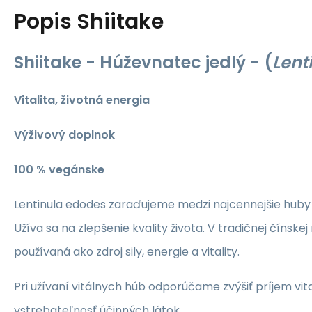
Popis
Shiitake
Shiitake -
Húževnatec jedlý - (
Lent
Vitalita, životná energia
Výživový doplnok
100 % vegánske
Lentinula edodes zaraďujeme medzi najcennejšie huby 
Užíva sa na zlepšenie kvality života. V tradičnej čínske
používaná ako zdroj sily, energie a vitality.
Pri užívaní vitálnych húb odporúčame zvýšiť príjem vit
vstrebateľnosť účinných látok.