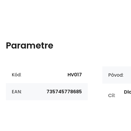
Parametre
Kód:
HV017
Pôvod:
EAN:
735745778685
Dl
Cíl: