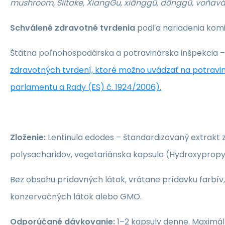
mushroom, Šiitake, XiangGu, xiānggū, dōnggū, voňav
Schválené zdravotné tvrdenia
podľa nariadenia komis
Štátna poľnohospodárska a potravinárska inšpekcia –
zdravotných tvrdení, ktoré možno uvádzať na potrav
parlamentu a Rady (ES) č. 1924/2006).
Zloženie:
Lentinula edodes – štandardizovaný extrakt z 
polysacharidov, vegetariánska kapsula (Hydroxypropyl
Bez obsahu prídavných látok, vrátane prídavku farbív, 
konzervačných látok alebo GMO.
Odporúčané dávkovanie:
1–2 kapsuly denne. Maximál