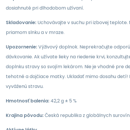
dosiahnuté pri dlhodobom užívaní.
Skladovanie:
Uchovávajte v suchu pri izbovej teplote.
priamom slnku a v mraze.
Upozornenie:
Výživový doplnok. Neprekračujte odpor
dávkovanie. Ak užívate lieky na riedenie krvi, konzultujt
doplnku stravy so svojím lekárom. Nie je vhodné pre de
tehotné a dojčiace matky. Ukladať mimo dosahu detí!
vyváženú stravu.
Hmotnosť balenia:
42,2 g ± 5 %
Krajina pôvodu:
Česká republika z globálnych surovín
Aktívne látky